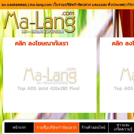
มะ-แลงดอทคอม | ma-lang.com เว็บรวมบริษัทกำจัดปลวก และแมลง ทั่วประเทศ
(บริษ
คลิก ลงโฆษณากับเรา
คลิก ลง
ข่าวและ
หน้าแรก
รายชื่อบริษัทกำจัดปลวก
ร้านค้าออนไลน์
เกร็ดความรู้