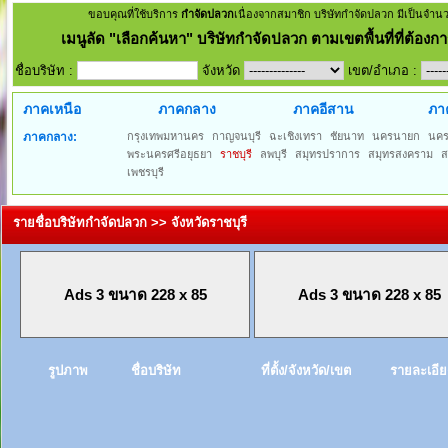
ขอบคุณที่ใช้บริการ
กำจัดปลวก
เนื่องจากสมาชิก บริษัทกำจัดปลวก มีเป็นจำน
เมนูลัด
"เลือกค้นหา" บริษัทกำจัดปลวก ตามเขตพื้นที่ที่ต้องกา
ชื่อบริษัท :
จังหวัด
เขต/อำเภอ :
ภาคเหนือ
ภาคกลาง
ภาคอีสาน
ภา
ภาคกลาง:
กรุงเทพมหานคร
กาญจนบุรี
ฉะเชิงเทรา
ชัยนาท
นครนายก
นค
พระนครศรีอยุธยา
ราชบุรี
ลพบุรี
สมุทรปราการ
สมุทรสงคราม
ส
เพชรบุรี
รายชื่อบริษัทกำจัดปลวก >> จังหวัดราชบุรี
Ads 3 ขนาด 228 x 85
Ads 3 ขนาด 228 x 85
รูปภาพ
ชื่อบริษัท
ที่ตั้ง/จังหวัด/เขต
รายละเอี