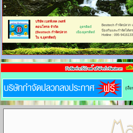
บริษัท เบสท์เทค เพสท์
Besttech กำจัดปลวก แ
คอนโทรล จำกัด
อุตรดิตถ์
ป้องกันและกำจัดได้ตรง
(Besttech กำจัดปลวก
เมืองอุตรดิตถ์
Hotline : 095-9416133
ใน จ.อุตรดิตถ์)
(เงื