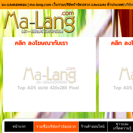
มะ-แลงดอทคอม | ma-lang.com เว็บรวมบริษัทกำจัดปลวก และแมลง ทั่วประเทศ
(บริษ
คลิก ลงโฆษณากับเรา
คลิก ลง
ข่าวและ
หน้าแรก
รายชื่อบริษัทกำจัดปลวก
ร้านค้าออนไลน์
เกร็ดความรู้