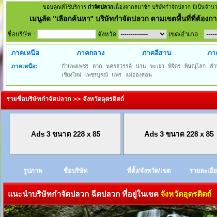
ขอบคุณที่ใช้บริการ
กำจัดปลวก
เนื่องจากสมาชิก บริษัทกำจัดปลวก มีเป็นจำน
เมนูลัด
"เลือกค้นหา" บริษัทกำจัดปลวก ตามเขตพื้นที่ที่ต้องกา
ชื่อบริษัท :
จังหวัด
เขต/อำเภอ :
ภาคเหนือ
ภาคกลาง
ภาคอีสาน
ภา
ภาคเหนือ:
กำแพงเพชร
ตาก
นครสวรรค์
น่าน
พะเยา
พิจิตร
พิษณุโลก
ลำ
เชียงใหม่
เพชรบูรณ์
แพร่
แม่ฮ่องสอน
รายชื่อบริษัทกำจัดปลวก >> จังหวัดอุตรดิตถ์
Ads 3 ขนาด 228 x 85
Ads 3 ขนาด 228 x 85
รูปภาพ
ชื่อบริษัท
ที่ตั้ง/จังหวัด/เขต
รายละเอี
แนะนำบริษัทกำจัดปลวก ฉีดปลวก ที่อยู่ในเขต
จังหวัดอุตรดิตถ์