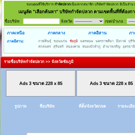
ขอบคุณที่ใช้บริการ
กำจัดปลวก
เนื่องจากสมาชิก บริษัทกำจัดปลวก มีเป็นจำน
เมนูลัด
"เลือกค้นหา" บริษัทกำจัดปลวก ตามเขตพื้นที่ที่ต้องกา
ชื่อบริษัท :
จังหวัด
เขต/อำเภอ :
ภาคเหนือ
ภาคกลาง
ภาคอีสาน
ภา
ภาคอีสาน:
กาฬสินธุ์
ขอนแก่น
ชัยภูมิ
นครพนม
นครราชสีมา
บึงกาฬ
บุรีรั
สกลนคร
สุรินทร์
หนองคาย
หนองบัวลำภู
อำนาจเจริญ
อุดรธาน
รายชื่อบริษัทกำจัดปลวก >> จังหวัดชัยภูมิ
Ads 3 ขนาด 228 x 85
Ads 3 ขนาด 228 x 85
รูปภาพ
ชื่อบริษัท
ที่ตั้ง/จังหวัด/เขต
รายละเอี