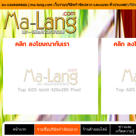
มะ-แลงดอทคอม | ma-lang.com เว็บรวมบริษัทกำจัดปลวก และแมลง ทั่วประเทศ
(บริษ
คลิก ลงโฆษณากับเรา
คลิก ลง
ข่าวและ
หน้าแรก
รายชื่อบริษัทกำจัดปลวก
ร้านค้าออนไลน์
เกร็ดความรู้