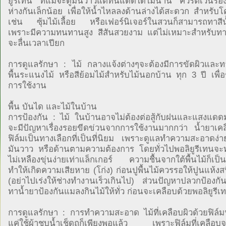
ยูรีเทน ที่แม้จะดูมันวาวแต่ทนแดดได้ไม่นาน ควรตีเว้นร่อง
ห่างกันเล็กน้อย เพื่อให้น้ำไหลลงด้านล่างได้สะดวก สำหรับโ
เช่น ซุ้มไม้เลื้อย หรือเฟอร์นิเจอร์ในสวนก็สามารถทาสีน้
เพราะมีความทนทานสูง สีสันสวยงาม แต่ไม่เหมาะสำหรับทา
จะลื่นเวลาเปียก
การดูแลรักษา : ไม้ กลางแจ้งต่างๆจะต้องมีการขัดผิวและทา
พื้นระแนงไม้ หรือสีย้อมไม้สำหรับไม้นอกบ้าน ทุก 3 ปี เพื่อ
การใช้งาน
พื้น บันได และไม้ในบ้าน
การป้องกัน : ไม้ ในบ้านอาจไม่ต้องต่อสู้กับฝนและแสงแดด
จะมีปัญหาเรื่องรอยขีดข่วนจากการใช้งานมากกว่า น้ำยาเคล
ฟิล์มเป็นทางเลือกที่เป็นที่นิยม เพราะดูแลทำความสะอาดง่
มันวาว หรือด้านตามความต้องการ โดยทั่วไปพอลิยูรีเทนจ
ไม่เหลืองขุ่นง่ายเท่าแล็กเกอร์ ความชื้นจากใต้พื้นไม้ก็เป็นอ
ทำให้เกิดความเสียหาย (โก่ง) ก่อนปูพื้นไม้ควรรอให้ปูนแห้งส
(อย่าไปเร่งให้ช่างทำงานเร็วเกินไป) ส่วนปัญหาปลวกป้องกัน
ทาน้ำยาป้องกันแมลงกินไม้ให้ทั่ว ก่อนจะเคลือบด้วยพอลิยูรีเ
การดูแลรักษา : การทำความสะอาด ไม้ที่เคลือบผิวด้วยฟิล์มน
แค่ใช้ผ้าชุบน้ำเช็ดถูก็เพียงพอแล้ว เพราะฟิล์มที่เคลือบจ