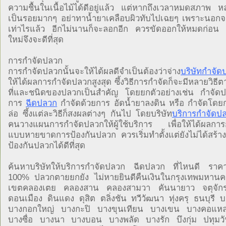
ความชื้นในเนื้อไม้ได้ดีอยู่แล้ว แต่หากถึงเวลาหมดสภาพ หล
เป็นรอยมากๆ อย่าทาน้ำยาเคลือบผิวทับไปเฉยๆ เพราะนอกจา
เท่าไรแล้ว อีกไม่นานก็จะลอกอีก ควรขัดออกให้หมดก่อน 
ใหม่จึงจะดีที่สุด
การกำจัดปลวก
การกำจัดปลวกนั้นจะให้ได้ผลดีจำเป็นต้องว่าจ่าง
บริษัทกำจัด
ให้ได้ผลการกำจัดปลวกสูงสุด ซึ้งวิธีการกำจัดก็จะมีหลายวิธ
ที่และชนิดของปลวกเป็นสำคัญ โดยยกตัวอย่างเช่น กำจัดปล
การ
ฉีดปลวก
กำจัดด้วยการ อัดน้ำยาลงดิน หรือ กำจัดโดยกา
ล่อ ซึ้งแต่ละวิธีก็สงผลต่างๆ กันไป โดยบริษัท
บริการกำจัดป
คนวางแผนการกำจัดปลวกให้ผู้ใช้บริการ เพื่อให้ได้ผลกา
แบบหายขาดการป้องกันปลวก ควรเริ่มทำตั้งแต่ยังไม่ได้สร้าง
ป้องกันปลวกได้ดีที่สุด
ค้นหาบริษัทให้บริการกำจัดปลวก ฉีดปลวก ที่ไหนดี ราค
100% ปลวกตายยกยัง ไม่หายยินดีคืนเงินในกรุงเทพมหานค
เขตคลองเตย คลองสาน คลองสามวา คันนายาว จตุจัก
ดอนเมือง ดินแดง ดุสิต ตลิ่งชัน ทวีวัฒนา ทุ่งครุ ธนบุรี 
บางกอกใหญ่ บางกะปิ บางขุนเทียน บางเขน บางคอแ
บางซื่อ บางนา บางบอน บางพลัด บางรัก บึงกุ่ม ปทุมว