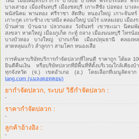
ใหม่ เมืองสมุทรปราการ บางบ่อ บางพลี พระประแดง พระส
บางเสาธง เมืองจันทบุรี เมืองชลบุรี เกาะสีชัง บ่อทอง บางละ
พนัสนิคม พานทอง ศรีราชา สัตหีบ หนองใหญ่ เกาะจันทร์
เกาะกูด เกาะช้าง เขาสมิง คลองใหญ่ บ่อไร่ แหลมงอบ เมือง
บ้านค่าย บ้านฉาง ปลวกแดง วังจันทร์ เขาชะเมา นิคมพ
สงขลา หาดใหญ่ เมืองภูเก็ต กะทู้ ถลาง เมืองนนทบุรี ไทรน้
บางบัวทอง บางใหญ่ ปากเกร็ด เมืองปทุมธานี คลองหลว
ลาดหลุมแก้ว ลำลูกกา สามโคก หนองเสือ
การค้นหาบริษัทบริการกำจัดปลวกที่ไหนดี ราคาถูก ได้ผล 1
ยินดีคืนเงิน หรือบริษัทปลวกที่มีพื้นที่ที่ตั้งบริเวณใกล้เคียง
ทุกจังหวัด (จ.) เขตอำเภอ (อ.) โดยเลือกที่เมนูลัดจ
lang.com (แมลงดอทคอม)
ยากำจัดปลวก, ระบบ/ วิธีกำจัดปลวก :
-
ราคากำจัดปลวก :
-
ลูกค้าอ้างอิง :
-