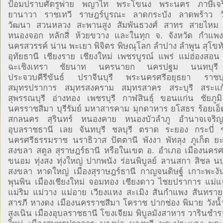
ป้อมปราบศัตรูพ่าย พญาไท พระโขนง พระนคร ภาษีเจริ
ยานาวา ราชเทวี ราษฎร์บูรณะ ลาดกระบัง ลาดพร้าว ว
วัฒนา สวนหลวง สะพานสูง สัมพันธวงศ์ สาทร สายไห
หนองจอก หลักสี่ ห้วยขวาง และในทุก จ. จังหวัด กำแพ
นครสวรรค์ น่าน พะเยา พิจิตร พิษณุโลก ลำปาง ลำพูน สุโขทั
อุทัยธานี เชียงราย เชียงใหม่ เพชรบูรณ์ แพร่ แม่ฮ่องสอน
ฉะเชิงเทรา ชัยนาท นครนายก นครปฐม นนทบุรี 
ประจวบคีรีขันธ์ ปราจีนบุรี พระนครศรีอยุธยา ราชบุ
สมุทรปราการ สมุทรสงคราม สมุทรสาคร สระบุรี สระแก้ว
สุพรรณบุรี อ่างทอง เพชรบุรี กาฬสินธุ์ ขอนแก่น ชัยภ
นครราชสีมา บุรีรัมย์ มหาสารคาม มุกดาหาร ยโสธร ร้อยเอ็
สกลนคร สุรินทร์ หนองคาย หนองบัวลำภู อำนาจเจริญ
อุบลราชธานี เลย จันทบุรี ชลบุรี ตราด ระยอง กระบี่ 
นครศรีธรรมราช นราธิวาส ปัตตานี พังงา พัทลุง ภูเก็ต 
สงขลา สตูล สุราษฎร์ธานี หรือในเขต อ. อำเภอ เมืองนคร
ขนอม ทุ่งสง ทุ่งใหญ่ ปากพนัง ร่อนพิบูลย์ ลานสกา สิชล นบ
สงขลา หาดใหญ่ เมืองสุราษฎร์ธานี กาญจนดิษฐ์ เกาะพะงั
พุนพิน เมืองเชียงใหม่ จอมทอง เชียงดาว ไชยปราการ แม่แ
แม่ริม แม่วาง แม่อาย เวียงแหง สะเมิง สันกำแพง สันทราย
สารภี หางดง เมืองนครราชสีมา โคราช ปากช่อง พิมาย วังน้ำเ
สูงเนิน เมืองอุบลราชธานี โขงเจียม พิบูลมังสาหาร วารินชำร