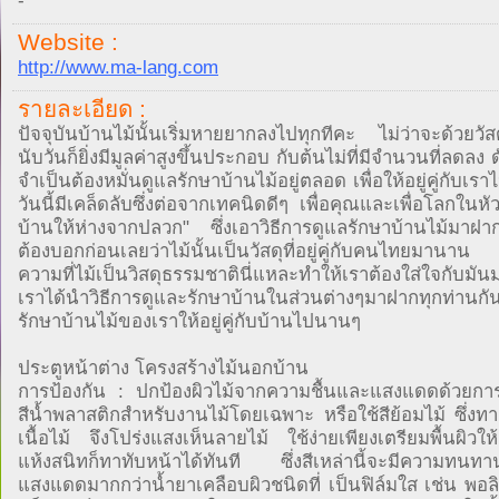
-
Website :
http://www.ma-lang.com
รายละเอียด :
ปัจจุบันบ้านไม้นั้นเริ่มหายยากลงไปทุกทีคะ ไม่ว่าจะด้วยวัสดุท
นับวันก็ยิ่งมีมูลค่าสูงขึ้นประกอบ กับต้นไม่ที่มีจำนวนที่ลดลง ด
จำเป็นต้องหมั่นดูแลรักษาบ้านไม้อยู่ตลอด เพื่อให้อยู่คู่กับเ
วันนี้มีเคล็ดลับซึ่งต่อจากเทคนิดดีๆ เพื่อคุณและเพื่อโลกในหั
บ้านให้ห่างจากปลวก" ซึ่งเอาวิธีการดูแลรักษาบ้านไม้มาฝาก
ต้องบอกก่อนเลยว่าไม้นั้นเป็นวัสดุที่อยู่คู่กับคนไทยมาน
ความที่ไม้เป็นวิสดุธรรมชาตินี่แหละทำให้เราต้องใส่ใจกับมันมา
เราได้นำวิธีการดูและรักษาบ้านในส่วนต่างๆมาฝากทุกท่านกัน
รักษาบ้านไม้ของเราให้อยู่คู่กับบ้านไปนานๆ
ประตูหน้าต่าง โครงสร้างไม้นอกบ้าน
การป้องกัน : ปกป้องผิวไม้จากความชื้นและแสงแดดด้วยการ
สีน้ำพลาสติกสำหรับงานไม้โดยเฉพาะ หรือใช้สีย้อมไม้ ซึ่งทา
เนื้อไม้ จึงโปร่งแสงเห็นลายไม้ ใช้ง่ายเพียงเตรียมพื้นผิว
แห้งสนิทก็ทาทับหน้าได้ทันที ซึ่งสีเหล่านี้จะมีความทนทา
แสงแดดมากกว่าน้ำยาเคลือบผิวชนิดที่ เป็นฟิล์มใส เช่น พอลิ