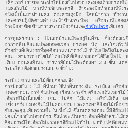
แล็กเกอร์ เราขอแนะนำให้ป้องกันปลวกและมอดด้วยการใช้น้
แมลงกินไม้ ทาให้ทั่วก่อนจะทาสี ถ้าจะลงมือทำเองให้พึงระว
ชนิดนี้เป็นยาฆ่าแมลง ต้องสวมถุงมือ ใส่หน้ากาก ทำงานอ
และควรปฏิบัติตามคำแนะนำข้างกระป๋อง หรือจะให้ปลอดภัยท
จ้างมืออาชีพเข้ามาวางระบบป้องกันและ
กำจัดปลวก
เสียเลย
การดูแลรักษา : ไม้นอกบ้านแม้จะอยู่ในที่ร่ม ก็ยังต้องเผ
อากาศที่เปลี่ยนแปลงตลอดเวลา การหด บิด และโก่งตัวเป็น
ตัวอย่างที่เห็นง่ายที่สุดคือบานหน้าต่างไม้ ที่เริ่มเปิดปิดไม่ส
ล่อน สามารถแก้ไขได้โดยขัดสีที่เสียหายออกให้ถึงเนื้อไม้ 
เรียบ ก่อนลงสีใหม่ การทาสีย้อมไม้จะต้องทา 2-3 ชั้น แต่ละ
ระยะให้แห้งตัวอย่างน้อย 6 ชั่วโมง
ระเบียง ชาน และไม้ที่อยู่กลางแจ้ง
การป้องกัน : ไม้ ที่นำมาใช้ทำพื้นทางเดิน ระเบียง หรือส่ว
แดดตากฝน อาทิ ซุ้มประตู เรือนเพาะชำ หรือเฟอร์นิเจอร์ไม
เลือกใช้ไม้เนื้อแข็ง เช่น ไม้สัก ไม้แดง หรือไม้เต็ง เ
แข็งแกร่ง แมลงกินไม้ไม่ค่อยชอบ และควรทาสีย้อมไม้เพื่อช่
ซับและสูญเสียความชื้นในเนื้อไม้ ซึ่งในตลาดตอนนี้มีสีย้อมไม
ผสมน้ำยากันปลวกด้วย จึงน่าจะเป็นทางเลือกที่ดีสำหรับไม้ก
สีสันอาจมีให้เลือกไม่มากเท่าสีย้อมไม้ทั่วไป แต่ที่แน่ๆคือทน