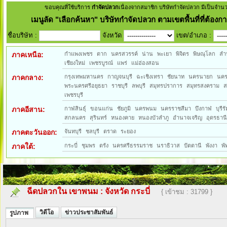
ขอบคุณที่ใช้บริการ
กำจัดปลวก
เนื่องจากสมาชิก บริษัทกำจัดปลวก มีเป็นจำน
เมนูลัด
"เลือกค้นหา" บริษัทกำจัดปลวก ตามเขตพื้นที่ที่ต้องกา
ชื่อบริษัท :
จังหวัด
เขต/อำเภอ :
ภาคเหนือ:
กำแพงเพชร
ตาก
นครสวรรค์
น่าน
พะเยา
พิจิตร
พิษณุโลก
ลำ
เชียงใหม่
เพชรบูรณ์
แพร่
แม่ฮ่องสอน
ภาคกลาง:
กรุงเทพมหานคร
กาญจนบุรี
ฉะเชิงเทรา
ชัยนาท
นครนายก
นค
พระนครศรีอยุธยา
ราชบุรี
ลพบุรี
สมุทรปราการ
สมุทรสงคราม
ส
เพชรบุรี
ภาคอีสาน:
กาฬสินธุ์
ขอนแก่น
ชัยภูมิ
นครพนม
นครราชสีมา
บึงกาฬ
บุรีรั
สกลนคร
สุรินทร์
หนองคาย
หนองบัวลำภู
อำนาจเจริญ
อุดรธาน
ภาคตะวันออก:
จันทบุรี
ชลบุรี
ตราด
ระยอง
ภาคใต้:
กระบี่
ชุมพร
ตรัง
นครศรีธรรมราช
นราธิวาส
ปัตตานี
พังงา
พั
ฉีดปลวกใน เขาพนม
:
จังหวัด กระบี่
{ เข้าชม : 31799 }
วิดีโอ
ข่าวประชาสัมพันธ์
รูปภาพ