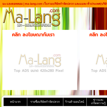
มะ-แลงดอทคอม | ma-lang.com เว็บรวมบริษัทกำจัดปลวก และแมลง ทั่วประเทศ
(บริษ
คลิก ลงโฆษณากับเรา
คลิก ลง
ข่าวและ
หน้าแรก
รายชื่อบริษัทกำจัดปลวก
ร้านค้าออนไลน์
เกร็ดความรู้