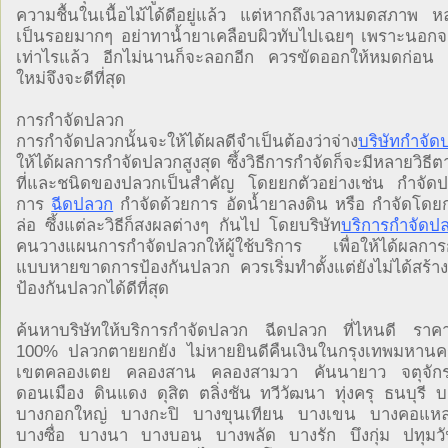
ความชื้นในเนื้อไม้ได้ดีอยู่แล้ว แต่หากถึงเวลาหมดสภาพ หล
เป็นรอยมากๆ อย่าทาน้ำยาเคลือบผิวทับไปเฉยๆ เพราะนอกจา
เท่าไรแล้ว อีกไม่นานก็จะลอกอีก ควรขัดออกให้หมดก่อน 
ใหม่จึงจะดีที่สุด
การกำจัดปลวก
การกำจัดปลวกนั้นจะให้ได้ผลดีจำเป็นต้องว่าจ่าง
บริษัทกำจัด
ให้ได้ผลการกำจัดปลวกสูงสุด ซึ้งวิธีการกำจัดก็จะมีหลายวิธ
ที่และชนิดของปลวกเป็นสำคัญ โดยยกตัวอย่างเช่น กำจัดปล
การ
ฉีดปลวก
กำจัดด้วยการ อัดน้ำยาลงดิน หรือ กำจัดโดยกา
ล่อ ซึ้งแต่ละวิธีก็สงผลต่างๆ กันไป โดยบริษัท
บริการกำจัดป
คนวางแผนการกำจัดปลวกให้ผู้ใช้บริการ เพื่อให้ได้ผลกา
แบบหายขาดการป้องกันปลวก ควรเริ่มทำตั้งแต่ยังไม่ได้สร้าง
ป้องกันปลวกได้ดีที่สุด
ค้นหาบริษัทให้บริการกำจัดปลวก ฉีดปลวก ที่ไหนดี ราค
100% ปลวกตายยกยัง ไม่หายยินดีคืนเงินในกรุงเทพมหานค
เขตคลองเตย คลองสาน คลองสามวา คันนายาว จตุจัก
ดอนเมือง ดินแดง ดุสิต ตลิ่งชัน ทวีวัฒนา ทุ่งครุ ธนบุรี 
บางกอกใหญ่ บางกะปิ บางขุนเทียน บางเขน บางคอแ
บางซื่อ บางนา บางบอน บางพลัด บางรัก บึงกุ่ม ปทุมว