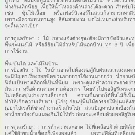
ยูรีเทน ที่แม้จะดูมันวาวแต่ทนแดดได้ไม่นาน ควรตีเว้นร่อง
ห่างกันเล็กน้อย เพื่อให้น้ำไหลลงด้านล่างได้สะดวก สำหรับโ
เช่น ซุ้มไม้เลื้อย หรือเฟอร์นิเจอร์ในสวนก็สามารถทาสีน้
เพราะมีความทนทานสูง สีสันสวยงาม แต่ไม่เหมาะสำหรับทา
จะลื่นเวลาเปียก
การดูแลรักษา : ไม้ กลางแจ้งต่างๆจะต้องมีการขัดผิวและทา
พื้นระแนงไม้ หรือสีย้อมไม้สำหรับไม้นอกบ้าน ทุก 3 ปี เพื่อ
การใช้งาน
พื้น บันได และไม้ในบ้าน
การป้องกัน : ไม้ ในบ้านอาจไม่ต้องต่อสู้กับฝนและแสงแดด
จะมีปัญหาเรื่องรอยขีดข่วนจากการใช้งานมากกว่า น้ำยาเคล
ฟิล์มเป็นทางเลือกที่เป็นที่นิยม เพราะดูแลทำความสะอาดง่
มันวาว หรือด้านตามความต้องการ โดยทั่วไปพอลิยูรีเทนจ
ไม่เหลืองขุ่นง่ายเท่าแล็กเกอร์ ความชื้นจากใต้พื้นไม้ก็เป็นอ
ทำให้เกิดความเสียหาย (โก่ง) ก่อนปูพื้นไม้ควรรอให้ปูนแห้งส
(อย่าไปเร่งให้ช่างทำงานเร็วเกินไป) ส่วนปัญหาปลวกป้องกัน
ทาน้ำยาป้องกันแมลงกินไม้ให้ทั่ว ก่อนจะเคลือบด้วยพอลิยูรีเ
การดูแลรักษา : การทำความสะอาด ไม้ที่เคลือบผิวด้วยฟิล์มน
แค่ใช้ผ้าชุบน้ำเช็ดถูก็เพียงพอแล้ว เพราะฟิล์มที่เคลือบจ