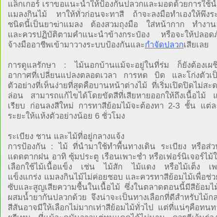
แล็กเกอร์ เราขอแนะนำให้ป้องกันปลวกและมอดด้วยการใช้น้
แมลงกินไม้ ทาให้ทั่วก่อนจะทาสี ถ้าจะลงมือทำเองให้พึงระว
ชนิดนี้เป็นยาฆ่าแมลง ต้องสวมถุงมือ ใส่หน้ากาก ทำงานอ
และควรปฏิบัติตามคำแนะนำข้างกระป๋อง หรือจะให้ปลอดภัยท
จ้างมืออาชีพเข้ามาวางระบบป้องกันและ
กำจัดปลวก
เสียเลย
การดูแลรักษา : ไม้นอกบ้านแม้จะอยู่ในที่ร่ม ก็ยังต้องเผ
อากาศที่เปลี่ยนแปลงตลอดเวลา การหด บิด และโก่งตัวเป็น
ตัวอย่างที่เห็นง่ายที่สุดคือบานหน้าต่างไม้ ที่เริ่มเปิดปิดไม่ส
ล่อน สามารถแก้ไขได้โดยขัดสีที่เสียหายออกให้ถึงเนื้อไม้ 
เรียบ ก่อนลงสีใหม่ การทาสีย้อมไม้จะต้องทา 2-3 ชั้น แต่ละ
ระยะให้แห้งตัวอย่างน้อย 6 ชั่วโมง
ระเบียง ชาน และไม้ที่อยู่กลางแจ้ง
การป้องกัน : ไม้ ที่นำมาใช้ทำพื้นทางเดิน ระเบียง หรือส่ว
แดดตากฝน อาทิ ซุ้มประตู เรือนเพาะชำ หรือเฟอร์นิเจอร์ไม
เลือกใช้ไม้เนื้อแข็ง เช่น ไม้สัก ไม้แดง หรือไม้เต็ง เ
แข็งแกร่ง แมลงกินไม้ไม่ค่อยชอบ และควรทาสีย้อมไม้เพื่อช่
ซับและสูญเสียความชื้นในเนื้อไม้ ซึ่งในตลาดตอนนี้มีสีย้อมไม
ผสมน้ำยากันปลวกด้วย จึงน่าจะเป็นทางเลือกที่ดีสำหรับไม้ก
สีสันอาจมีให้เลือกไม่มากเท่าสีย้อมไม้ทั่วไป แต่ที่แน่ๆคือทน