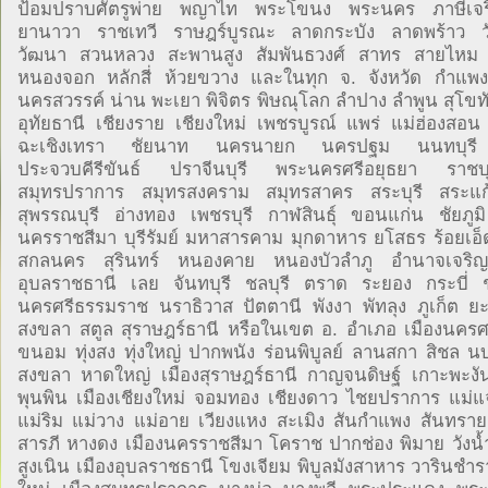
ป้อมปราบศัตรูพ่าย พญาไท พระโขนง พระนคร ภาษีเจริ
ยานาวา ราชเทวี ราษฎร์บูรณะ ลาดกระบัง ลาดพร้าว ว
วัฒนา สวนหลวง สะพานสูง สัมพันธวงศ์ สาทร สายไห
หนองจอก หลักสี่ ห้วยขวาง และในทุก จ. จังหวัด กำแพ
นครสวรรค์ น่าน พะเยา พิจิตร พิษณุโลก ลำปาง ลำพูน สุโขทั
อุทัยธานี เชียงราย เชียงใหม่ เพชรบูรณ์ แพร่ แม่ฮ่องสอน
ฉะเชิงเทรา ชัยนาท นครนายก นครปฐม นนทบุรี 
ประจวบคีรีขันธ์ ปราจีนบุรี พระนครศรีอยุธยา ราชบุ
สมุทรปราการ สมุทรสงคราม สมุทรสาคร สระบุรี สระแก้ว
สุพรรณบุรี อ่างทอง เพชรบุรี กาฬสินธุ์ ขอนแก่น ชัยภ
นครราชสีมา บุรีรัมย์ มหาสารคาม มุกดาหาร ยโสธร ร้อยเอ็
สกลนคร สุรินทร์ หนองคาย หนองบัวลำภู อำนาจเจริญ
อุบลราชธานี เลย จันทบุรี ชลบุรี ตราด ระยอง กระบี่ 
นครศรีธรรมราช นราธิวาส ปัตตานี พังงา พัทลุง ภูเก็ต 
สงขลา สตูล สุราษฎร์ธานี หรือในเขต อ. อำเภอ เมืองนคร
ขนอม ทุ่งสง ทุ่งใหญ่ ปากพนัง ร่อนพิบูลย์ ลานสกา สิชล นบ
สงขลา หาดใหญ่ เมืองสุราษฎร์ธานี กาญจนดิษฐ์ เกาะพะงั
พุนพิน เมืองเชียงใหม่ จอมทอง เชียงดาว ไชยปราการ แม่แ
แม่ริม แม่วาง แม่อาย เวียงแหง สะเมิง สันกำแพง สันทราย
สารภี หางดง เมืองนครราชสีมา โคราช ปากช่อง พิมาย วังน้ำเ
สูงเนิน เมืองอุบลราชธานี โขงเจียม พิบูลมังสาหาร วารินชำร