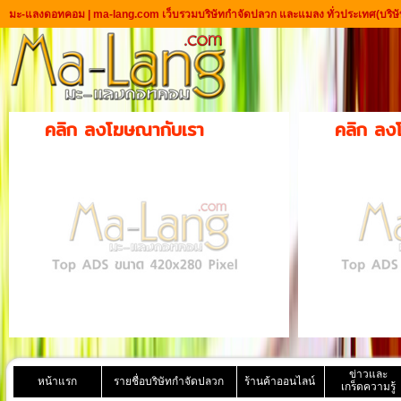
มะ-แลงดอทคอม | ma-lang.com เว็บรวมบริษัทกำจัดปลวก และแมลง ทั่วประเทศ
(บริษ
คลิก ลงโฆษณากับเรา
คลิก ลง
ข่าวและ
หน้าแรก
รายชื่อบริษัทกำจัดปลวก
ร้านค้าออนไลน์
เกร็ดความรู้