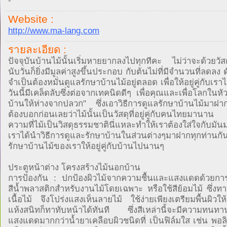
-
Website :
http://www.ma-lang.com
รายละเอียด :
ปัจจุบันบ้านไม้นั้นเริ่มหายยากลงไปทุกทีคะ ไม่ว่าจะด้วยวัสดุท
นับวันก็ยิ่งมีมูลค่าสูงขึ้นประกอบ กับต้นไม่ที่มีจำนวนที่ลดลง ด
จำเป็นต้องหมั่นดูแลรักษาบ้านไม้อยู่ตลอด เพื่อให้อยู่คู่กับเ
วันนี้มีเคล็ดลับซึ่งต่อจากเทคนิดดีๆ เพื่อคุณและเพื่อโลกในหั
บ้านให้ห่างจากปลวก" ซึ่งเอาวิธีการดูแลรักษาบ้านไม้มาฝาก
ต้องบอกก่อนเลยว่าไม้นั้นเป็นวัสดุที่อยู่คู่กับคนไทยมาน
ความที่ไม้เป็นวิสดุธรรมชาตินี่แหละทำให้เราต้องใส่ใจกับมันมา
เราได้นำวิธีการดูและรักษาบ้านในส่วนต่างๆมาฝากทุกท่านกัน
รักษาบ้านไม้ของเราให้อยู่คู่กับบ้านไปนานๆ
ประตูหน้าต่าง โครงสร้างไม้นอกบ้าน
การป้องกัน : ปกป้องผิวไม้จากความชื้นและแสงแดดด้วยการ
สีน้ำพลาสติกสำหรับงานไม้โดยเฉพาะ หรือใช้สีย้อมไม้ ซึ่งทา
เนื้อไม้ จึงโปร่งแสงเห็นลายไม้ ใช้ง่ายเพียงเตรียมพื้นผิว
แห้งสนิทก็ทาทับหน้าได้ทันที ซึ่งสีเหล่านี้จะมีความทนทา
แสงแดดมากกว่าน้ำยาเคลือบผิวชนิดที่ เป็นฟิล์มใส เช่น พอลิ