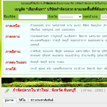
ขอบคุณที่ใช้บริการ
กำจัดปลวก
เนื่องจากสมาชิก บริษัทกำจัดปลวก มีเป็นจำน
เมนูลัด
"เลือกค้นหา" บริษัทกำจัดปลวก ตามเขตพื้นที่ที่ต้องกา
ชื่อบริษัท :
จังหวัด
เขต/อำเภอ :
ภาคเหนือ:
กำแพงเพชร
ตาก
นครสวรรค์
น่าน
พะเยา
พิจิตร
พิษณุโลก
ลำ
เชียงใหม่
เพชรบูรณ์
แพร่
แม่ฮ่องสอน
ภาคกลาง:
กรุงเทพมหานคร
กาญจนบุรี
ฉะเชิงเทรา
ชัยนาท
นครนายก
นค
พระนครศรีอยุธยา
ราชบุรี
ลพบุรี
สมุทรปราการ
สมุทรสงคราม
ส
เพชรบุรี
ภาคอีสาน:
กาฬสินธุ์
ขอนแก่น
ชัยภูมิ
นครพนม
นครราชสีมา
บึงกาฬ
บุรีรั
สกลนคร
สุรินทร์
หนองคาย
หนองบัวลำภู
อำนาจเจริญ
อุดรธาน
ภาคตะวันออก:
จันทบุรี
ชลบุรี
ตราด
ระยอง
ภาคใต้:
กระบี่
ชุมพร
ตรัง
นครศรีธรรมราช
นราธิวาส
ปัตตานี
พังงา
พั
กำจัดปลวกใน ท่าใหม่
:
จังหวัด จันทบุรี
{ เข้าชม : 22961 }
วิดีโอ
ข่าวประชาสัมพันธ์
รูปภาพ