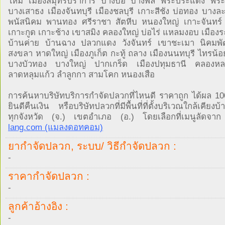
ใหม่ เมืองสมุทรปราการ บางบ่อ บางพลี พระประแดง พระส
บางเสาธง เมืองจันทบุรี เมืองชลบุรี เกาะสีชัง บ่อทอง บางละ
พนัสนิคม พานทอง ศรีราชา สัตหีบ หนองใหญ่ เกาะจันทร์
เกาะกูด เกาะช้าง เขาสมิง คลองใหญ่ บ่อไร่ แหลมงอบ เมือง
บ้านค่าย บ้านฉาง ปลวกแดง วังจันทร์ เขาชะเมา นิคมพ
สงขลา หาดใหญ่ เมืองภูเก็ต กะทู้ ถลาง เมืองนนทบุรี ไทรน้
บางบัวทอง บางใหญ่ ปากเกร็ด เมืองปทุมธานี คลองหลว
ลาดหลุมแก้ว ลำลูกกา สามโคก หนองเสือ
การค้นหาบริษัทบริการกำจัดปลวกที่ไหนดี ราคาถูก ได้ผล 1
ยินดีคืนเงิน หรือบริษัทปลวกที่มีพื้นที่ที่ตั้งบริเวณใกล้เคียง
ทุกจังหวัด (จ.) เขตอำเภอ (อ.) โดยเลือกที่เมนูลัดจ
lang.com (แมลงดอทคอม)
ยากำจัดปลวก, ระบบ/ วิธีกำจัดปลวก :
-
ราคากำจัดปลวก :
-
ลูกค้าอ้างอิง :
-