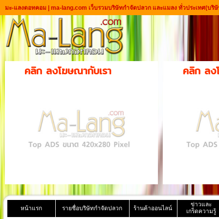
มะ-แลงดอทคอม | ma-lang.com เว็บรวมบริษัทกำจัดปลวก และแมลง ทั่วประเทศ
(บริษ
คลิก ลงโฆษณากับเรา
คลิก ลง
ข่าวและ
หน้าแรก
รายชื่อบริษัทกำจัดปลวก
ร้านค้าออนไลน์
เกร็ดความรู้