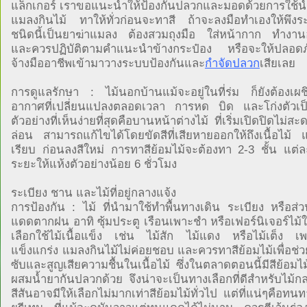
แล็กเกอร์ เราขอแนะนำให้ป้องกันปลวกและมอดด้วยการใช้น้
แมลงกินไม้ ทาให้ทั่วก่อนจะทาสี ถ้าจะลงมือทำเองให้พึงระว
ชนิดนี้เป็นยาฆ่าแมลง ต้องสวมถุงมือ ใส่หน้ากาก ทำงานอ
และควรปฏิบัติตามคำแนะนำข้างกระป๋อง หรือจะให้ปลอดภัยท
จ้างมืออาชีพเข้ามาวางระบบป้องกันและ
กำจัดปลวก
เสียเลย
การดูแลรักษา : ไม้นอกบ้านแม้จะอยู่ในที่ร่ม ก็ยังต้องเผ
อากาศที่เปลี่ยนแปลงตลอดเวลา การหด บิด และโก่งตัวเป็น
ตัวอย่างที่เห็นง่ายที่สุดคือบานหน้าต่างไม้ ที่เริ่มเปิดปิดไม่ส
ล่อน สามารถแก้ไขได้โดยขัดสีที่เสียหายออกให้ถึงเนื้อไม้ 
เรียบ ก่อนลงสีใหม่ การทาสีย้อมไม้จะต้องทา 2-3 ชั้น แต่ละ
ระยะให้แห้งตัวอย่างน้อย 6 ชั่วโมง
ระเบียง ชาน และไม้ที่อยู่กลางแจ้ง
การป้องกัน : ไม้ ที่นำมาใช้ทำพื้นทางเดิน ระเบียง หรือส่ว
แดดตากฝน อาทิ ซุ้มประตู เรือนเพาะชำ หรือเฟอร์นิเจอร์ไม
เลือกใช้ไม้เนื้อแข็ง เช่น ไม้สัก ไม้แดง หรือไม้เต็ง เ
แข็งแกร่ง แมลงกินไม้ไม่ค่อยชอบ และควรทาสีย้อมไม้เพื่อช่
ซับและสูญเสียความชื้นในเนื้อไม้ ซึ่งในตลาดตอนนี้มีสีย้อมไม
ผสมน้ำยากันปลวกด้วย จึงน่าจะเป็นทางเลือกที่ดีสำหรับไม้ก
สีสันอาจมีให้เลือกไม่มากเท่าสีย้อมไม้ทั่วไป แต่ที่แน่ๆคือทน