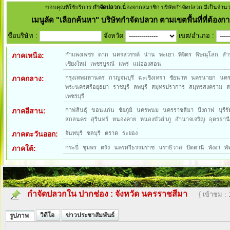
ขอบคุณที่ใช้บริการ
กำจัดปลวก
เนื่องจากสมาชิก บริษัทกำจัดปลวก มีเป็นจำน
เมนูลัด
"เลือกค้นหา" บริษัทกำจัดปลวก ตามเขตพื้นที่ที่ต้องกา
ชื่อบริษัท :
จังหวัด
เขต/อำเภอ :
ภาคเหนือ:
กำแพงเพชร
ตาก
นครสวรรค์
น่าน
พะเยา
พิจิตร
พิษณุโลก
ลำ
เชียงใหม่
เพชรบูรณ์
แพร่
แม่ฮ่องสอน
ภาคกลาง:
กรุงเทพมหานคร
กาญจนบุรี
ฉะเชิงเทรา
ชัยนาท
นครนายก
นค
พระนครศรีอยุธยา
ราชบุรี
ลพบุรี
สมุทรปราการ
สมุทรสงคราม
ส
เพชรบุรี
ภาคอีสาน:
กาฬสินธุ์
ขอนแก่น
ชัยภูมิ
นครพนม
นครราชสีมา
บึงกาฬ
บุรีรั
สกลนคร
สุรินทร์
หนองคาย
หนองบัวลำภู
อำนาจเจริญ
อุดรธาน
ภาคตะวันออก:
จันทบุรี
ชลบุรี
ตราด
ระยอง
ภาคใต้:
กระบี่
ชุมพร
ตรัง
นครศรีธรรมราช
นราธิวาส
ปัตตานี
พังงา
พั
กำจัดปลวกใน ปากช่อง
:
จังหวัด นครราชสีมา
{ เข้าชม :
วิดีโอ
ข่าวประชาสัมพันธ์
รูปภาพ