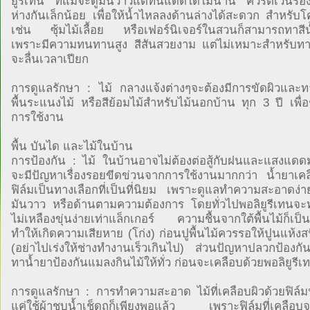
ยูรีเทน ที่แม้จะดูมันวาวแต่ทนแดดได้ไม่นาน ควรตีเว้นร่อง
ห่างกันเล็กน้อย เพื่อให้น้ำไหลลงด้านล่างได้สะดวก สำหรับโ
เช่น ซุ้มไม้เลื้อย หรือเฟอร์นิเจอร์ในสวนก็สามารถทาสีน้
เพราะมีความทนทานสูง สีสันสวยงาม แต่ไม่เหมาะสำหรับทา
จะลื่นเวลาเปียก
การดูแลรักษา : ไม้ กลางแจ้งต่างๆจะต้องมีการขัดผิวและทา
พื้นระแนงไม้ หรือสีย้อมไม้สำหรับไม้นอกบ้าน ทุก 3 ปี เพื่อ
การใช้งาน
พื้น บันได และไม้ในบ้าน
การป้องกัน : ไม้ ในบ้านอาจไม่ต้องต่อสู้กับฝนและแสงแดด
จะมีปัญหาเรื่องรอยขีดข่วนจากการใช้งานมากกว่า น้ำยาเคล
ฟิล์มเป็นทางเลือกที่เป็นที่นิยม เพราะดูแลทำความสะอาดง่
มันวาว หรือด้านตามความต้องการ โดยทั่วไปพอลิยูรีเทนจ
ไม่เหลืองขุ่นง่ายเท่าแล็กเกอร์ ความชื้นจากใต้พื้นไม้ก็เป็นอ
ทำให้เกิดความเสียหาย (โก่ง) ก่อนปูพื้นไม้ควรรอให้ปูนแห้งส
(อย่าไปเร่งให้ช่างทำงานเร็วเกินไป) ส่วนปัญหาปลวกป้องกัน
ทาน้ำยาป้องกันแมลงกินไม้ให้ทั่ว ก่อนจะเคลือบด้วยพอลิยูรีเ
การดูแลรักษา : การทำความสะอาด ไม้ที่เคลือบผิวด้วยฟิล์มน
แค่ใช้ผ้าชุบน้ำเช็ดถูก็เพียงพอแล้ว เพราะฟิล์มที่เคลือบจ