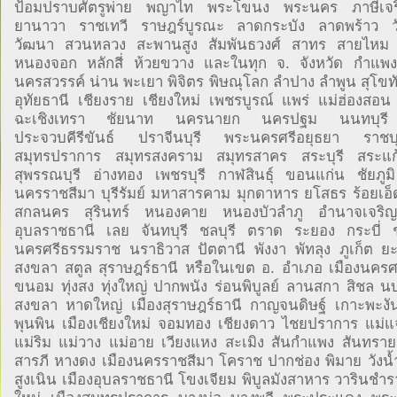
ป้อมปราบศัตรูพ่าย พญาไท พระโขนง พระนคร ภาษีเจริ
ยานาวา ราชเทวี ราษฎร์บูรณะ ลาดกระบัง ลาดพร้าว ว
วัฒนา สวนหลวง สะพานสูง สัมพันธวงศ์ สาทร สายไห
หนองจอก หลักสี่ ห้วยขวาง และในทุก จ. จังหวัด กำแพ
นครสวรรค์ น่าน พะเยา พิจิตร พิษณุโลก ลำปาง ลำพูน สุโขทั
อุทัยธานี เชียงราย เชียงใหม่ เพชรบูรณ์ แพร่ แม่ฮ่องสอน
ฉะเชิงเทรา ชัยนาท นครนายก นครปฐม นนทบุรี 
ประจวบคีรีขันธ์ ปราจีนบุรี พระนครศรีอยุธยา ราชบุ
สมุทรปราการ สมุทรสงคราม สมุทรสาคร สระบุรี สระแก้ว
สุพรรณบุรี อ่างทอง เพชรบุรี กาฬสินธุ์ ขอนแก่น ชัยภ
นครราชสีมา บุรีรัมย์ มหาสารคาม มุกดาหาร ยโสธร ร้อยเอ็
สกลนคร สุรินทร์ หนองคาย หนองบัวลำภู อำนาจเจริญ
อุบลราชธานี เลย จันทบุรี ชลบุรี ตราด ระยอง กระบี่ 
นครศรีธรรมราช นราธิวาส ปัตตานี พังงา พัทลุง ภูเก็ต 
สงขลา สตูล สุราษฎร์ธานี หรือในเขต อ. อำเภอ เมืองนคร
ขนอม ทุ่งสง ทุ่งใหญ่ ปากพนัง ร่อนพิบูลย์ ลานสกา สิชล นบ
สงขลา หาดใหญ่ เมืองสุราษฎร์ธานี กาญจนดิษฐ์ เกาะพะงั
พุนพิน เมืองเชียงใหม่ จอมทอง เชียงดาว ไชยปราการ แม่แ
แม่ริม แม่วาง แม่อาย เวียงแหง สะเมิง สันกำแพง สันทราย
สารภี หางดง เมืองนครราชสีมา โคราช ปากช่อง พิมาย วังน้ำเ
สูงเนิน เมืองอุบลราชธานี โขงเจียม พิบูลมังสาหาร วารินชำร