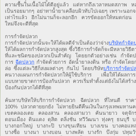
ความชื้นในเนื้อไม้ได้ดีอยู่แล้ว แต่หากถึงเวลาหมดสภาพ หล
เป็นรอยมากๆ อย่าทาน้ำยาเคลือบผิวทับไปเฉยๆ เพราะนอกจา
เท่าไรแล้ว อีกไม่นานก็จะลอกอีก ควรขัดออกให้หมดก่อน 
ใหม่จึงจะดีที่สุด
การกำจัดปลวก
การกำจัดปลวกนั้นจะให้ได้ผลดีจำเป็นต้องว่าจ่าง
บริษัทกำจัด
ให้ได้ผลการกำจัดปลวกสูงสุด ซึ้งวิธีการกำจัดก็จะมีหลายวิธ
ที่และชนิดของปลวกเป็นสำคัญ โดยยกตัวอย่างเช่น กำจัดปล
การ
ฉีดปลวก
กำจัดด้วยการ อัดน้ำยาลงดิน หรือ กำจัดโดยกา
ล่อ ซึ้งแต่ละวิธีก็สงผลต่างๆ กันไป โดยบริษัท
บริการกำจัดป
คนวางแผนการกำจัดปลวกให้ผู้ใช้บริการ เพื่อให้ได้ผลกา
แบบหายขาดการป้องกันปลวก ควรเริ่มทำตั้งแต่ยังไม่ได้สร้าง
ป้องกันปลวกได้ดีที่สุด
ค้นหาบริษัทให้บริการกำจัดปลวก ฉีดปลวก ที่ไหนดี ราค
100% ปลวกตายยกยัง ไม่หายยินดีคืนเงินในกรุงเทพมหานค
เขตคลองเตย คลองสาน คลองสามวา คันนายาว จตุจัก
ดอนเมือง ดินแดง ดุสิต ตลิ่งชัน ทวีวัฒนา ทุ่งครุ ธนบุรี 
บางกอกใหญ่ บางกะปิ บางขุนเทียน บางเขน บางคอแ
บางซื่อ บางนา บางบอน บางพลัด บางรัก บึงกุ่ม ปทุมว