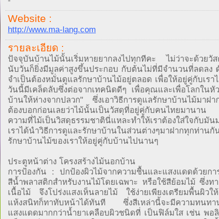
-
Website :
http://www.ma-lang.com
รายละเอียด :
ปัจจุบันบ้านไม้นั้นเริ่มหายยากลงไปทุกทีคะ ไม่ว่าจะด้วยวัสดุท
นับวันก็ยิ่งมีมูลค่าสูงขึ้นประกอบ กับต้นไม่ที่มีจำนวนที่ลดลง ด
จำเป็นต้องหมั่นดูแลรักษาบ้านไม้อยู่ตลอด เพื่อให้อยู่คู่กับเ
วันนี้มีเคล็ดลับซึ่งต่อจากเทคนิดดีๆ เพื่อคุณและเพื่อโลกในหั
บ้านให้ห่างจากปลวก" ซึ่งเอาวิธีการดูแลรักษาบ้านไม้มาฝาก
ต้องบอกก่อนเลยว่าไม้นั้นเป็นวัสดุที่อยู่คู่กับคนไทยมาน
ความที่ไม้เป็นวิสดุธรรมชาตินี่แหละทำให้เราต้องใส่ใจกับมันมา
เราได้นำวิธีการดูและรักษาบ้านในส่วนต่างๆมาฝากทุกท่านกัน
รักษาบ้านไม้ของเราให้อยู่คู่กับบ้านไปนานๆ
ประตูหน้าต่าง โครงสร้างไม้นอกบ้าน
การป้องกัน : ปกป้องผิวไม้จากความชื้นและแสงแดดด้วยการ
สีน้ำพลาสติกสำหรับงานไม้โดยเฉพาะ หรือใช้สีย้อมไม้ ซึ่งทา
เนื้อไม้ จึงโปร่งแสงเห็นลายไม้ ใช้ง่ายเพียงเตรียมพื้นผิว
แห้งสนิทก็ทาทับหน้าได้ทันที ซึ่งสีเหล่านี้จะมีความทนทา
แสงแดดมากกว่าน้ำยาเคลือบผิวชนิดที่ เป็นฟิล์มใส เช่น พอลิ