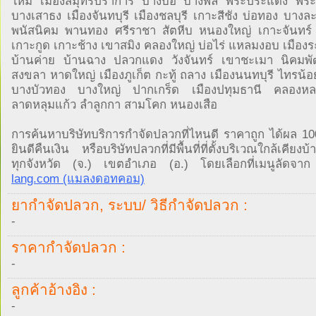
ใหม่ เมืองสมุทรปราการ บางบ่อ บางพลี พระประแดง พระส
บางเสาธง เมืองจันทบุรี เมืองชลบุรี เกาะสีชัง บ่อทอง บางละ
พนัสนิคม พานทอง ศรีราชา สัตหีบ หนองใหญ่ เกาะจันทร์
เกาะกูด เกาะช้าง เขาสมิง คลองใหญ่ บ่อไร่ แหลมงอบ เมือง
บ้านค่าย บ้านฉาง ปลวกแดง วังจันทร์ เขาชะเมา นิคมพ
สงขลา หาดใหญ่ เมืองภูเก็ต กะทู้ ถลาง เมืองนนทบุรี ไทรน้
บางบัวทอง บางใหญ่ ปากเกร็ด เมืองปทุมธานี คลองหลว
ลาดหลุมแก้ว ลำลูกกา สามโคก หนองเสือ
การค้นหาบริษัทบริการกำจัดปลวกที่ไหนดี ราคาถูก ได้ผล 1
ยินดีคืนเงิน หรือบริษัทปลวกที่มีพื้นที่ที่ตั้งบริเวณใกล้เคียง
ทุกจังหวัด (จ.) เขตอำเภอ (อ.) โดยเลือกที่เมนูลัดจ
lang.com (แมลงดอทคอม)
ยากำจัดปลวก, ระบบ/ วิธีกำจัดปลวก :
-
ราคากำจัดปลวก :
-
ลูกค้าอ้างอิง :
-