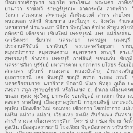
ป้อมปราบศัตรูพ่าย พญาไท พระโขนง พระนคร ภาษีเจริ
ยานาวา ราชเทวี ราษฎร์บูรณะ ลาดกระบัง ลาดพร้าว ว
วัฒนา สวนหลวง สะพานสูง สัมพันธวงศ์ สาทร สายไห
หนองจอก หลักสี่ ห้วยขวาง และในทุก จ. จังหวัด กำแพ
นครสวรรค์ น่าน พะเยา พิจิตร พิษณุโลก ลำปาง ลำพูน สุโขทั
อุทัยธานี เชียงราย เชียงใหม่ เพชรบูรณ์ แพร่ แม่ฮ่องสอน
ฉะเชิงเทรา ชัยนาท นครนายก นครปฐม นนทบุรี 
ประจวบคีรีขันธ์ ปราจีนบุรี พระนครศรีอยุธยา ราชบุ
สมุทรปราการ สมุทรสงคราม สมุทรสาคร สระบุรี สระแก้ว
สุพรรณบุรี อ่างทอง เพชรบุรี กาฬสินธุ์ ขอนแก่น ชัยภ
นครราชสีมา บุรีรัมย์ มหาสารคาม มุกดาหาร ยโสธร ร้อยเอ็
สกลนคร สุรินทร์ หนองคาย หนองบัวลำภู อำนาจเจริญ
อุบลราชธานี เลย จันทบุรี ชลบุรี ตราด ระยอง กระบี่ 
นครศรีธรรมราช นราธิวาส ปัตตานี พังงา พัทลุง ภูเก็ต 
สงขลา สตูล สุราษฎร์ธานี หรือในเขต อ. อำเภอ เมืองนคร
ขนอม ทุ่งสง ทุ่งใหญ่ ปากพนัง ร่อนพิบูลย์ ลานสกา สิชล นบ
สงขลา หาดใหญ่ เมืองสุราษฎร์ธานี กาญจนดิษฐ์ เกาะพะงั
พุนพิน เมืองเชียงใหม่ จอมทอง เชียงดาว ไชยปราการ แม่แ
แม่ริม แม่วาง แม่อาย เวียงแหง สะเมิง สันกำแพง สันทราย
สารภี หางดง เมืองนครราชสีมา โคราช ปากช่อง พิมาย วังน้ำเ
สูงเนิน เมืองอุบลราชธานี โขงเจียม พิบูลมังสาหาร วารินชำร