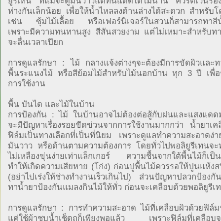
ยูรีเทน ที่แม้จะดูมันวาวแต่ทนแดดได้ไม่นาน ควรตีเว้นร่อง
ห่างกันเล็กน้อย เพื่อให้น้ำไหลลงด้านล่างได้สะดวก สำหรับโ
เช่น ซุ้มไม้เลื้อย หรือเฟอร์นิเจอร์ในสวนก็สามารถทาสีน้
เพราะมีความทนทานสูง สีสันสวยงาม แต่ไม่เหมาะสำหรับทา
จะลื่นเวลาเปียก
การดูแลรักษา : ไม้ กลางแจ้งต่างๆจะต้องมีการขัดผิวและทา
พื้นระแนงไม้ หรือสีย้อมไม้สำหรับไม้นอกบ้าน ทุก 3 ปี เพื่อ
การใช้งาน
พื้น บันได และไม้ในบ้าน
การป้องกัน : ไม้ ในบ้านอาจไม่ต้องต่อสู้กับฝนและแสงแดด
จะมีปัญหาเรื่องรอยขีดข่วนจากการใช้งานมากกว่า น้ำยาเคล
ฟิล์มเป็นทางเลือกที่เป็นที่นิยม เพราะดูแลทำความสะอาดง่
มันวาว หรือด้านตามความต้องการ โดยทั่วไปพอลิยูรีเทนจ
ไม่เหลืองขุ่นง่ายเท่าแล็กเกอร์ ความชื้นจากใต้พื้นไม้ก็เป็นอ
ทำให้เกิดความเสียหาย (โก่ง) ก่อนปูพื้นไม้ควรรอให้ปูนแห้งส
(อย่าไปเร่งให้ช่างทำงานเร็วเกินไป) ส่วนปัญหาปลวกป้องกัน
ทาน้ำยาป้องกันแมลงกินไม้ให้ทั่ว ก่อนจะเคลือบด้วยพอลิยูรีเ
การดูแลรักษา : การทำความสะอาด ไม้ที่เคลือบผิวด้วยฟิล์มน
แค่ใช้ผ้าชุบน้ำเช็ดถูก็เพียงพอแล้ว เพราะฟิล์มที่เคลือบจ