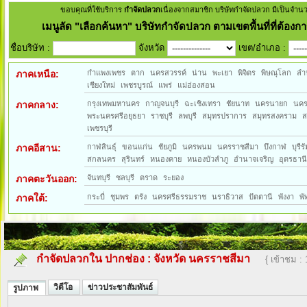
ขอบคุณที่ใช้บริการ
กำจัดปลวก
เนื่องจากสมาชิก บริษัทกำจัดปลวก มีเป็นจำน
เมนูลัด
"เลือกค้นหา" บริษัทกำจัดปลวก ตามเขตพื้นที่ที่ต้องกา
ชื่อบริษัท :
จังหวัด
เขต/อำเภอ :
ภาคเหนือ:
กำแพงเพชร
ตาก
นครสวรรค์
น่าน
พะเยา
พิจิตร
พิษณุโลก
ลำ
เชียงใหม่
เพชรบูรณ์
แพร่
แม่ฮ่องสอน
ภาคกลาง:
กรุงเทพมหานคร
กาญจนบุรี
ฉะเชิงเทรา
ชัยนาท
นครนายก
นค
พระนครศรีอยุธยา
ราชบุรี
ลพบุรี
สมุทรปราการ
สมุทรสงคราม
ส
เพชรบุรี
ภาคอีสาน:
กาฬสินธุ์
ขอนแก่น
ชัยภูมิ
นครพนม
นครราชสีมา
บึงกาฬ
บุรีรั
สกลนคร
สุรินทร์
หนองคาย
หนองบัวลำภู
อำนาจเจริญ
อุดรธาน
ภาคตะวันออก:
จันทบุรี
ชลบุรี
ตราด
ระยอง
ภาคใต้:
กระบี่
ชุมพร
ตรัง
นครศรีธรรมราช
นราธิวาส
ปัตตานี
พังงา
พั
กำจัดปลวกใน ปากช่อง
:
จังหวัด นครราชสีมา
{ เข้าชม :
วิดีโอ
ข่าวประชาสัมพันธ์
รูปภาพ