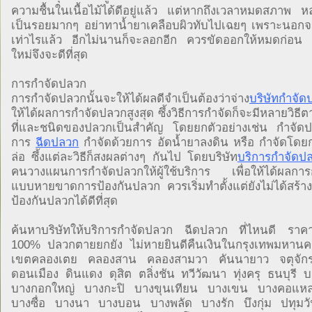
ความชื้นในเนื้อไม้ได้ดีอยู่แล้ว แต่หากถึงเวลาหมดสภาพ หล
เป็นรอยมากๆ อย่าทาน้ำยาเคลือบผิวทับไปเฉยๆ เพราะนอกจา
เท่าไรแล้ว อีกไม่นานก็จะลอกอีก ควรขัดออกให้หมดก่อน 
ใหม่จึงจะดีที่สุด
การกำจัดปลวก
การกำจัดปลวกนั้นจะให้ได้ผลดีจำเป็นต้องว่าจ่าง
บริษัทกำจัด
ให้ได้ผลการกำจัดปลวกสูงสุด ซึ้งวิธีการกำจัดก็จะมีหลายวิธ
ที่และชนิดของปลวกเป็นสำคัญ โดยยกตัวอย่างเช่น กำจัดปล
การ
ฉีดปลวก
กำจัดด้วยการ อัดน้ำยาลงดิน หรือ กำจัดโดยกา
ล่อ ซึ้งแต่ละวิธีก็สงผลต่างๆ กันไป โดยบริษัท
บริการกำจัดป
คนวางแผนการกำจัดปลวกให้ผู้ใช้บริการ เพื่อให้ได้ผลกา
แบบหายขาดการป้องกันปลวก ควรเริ่มทำตั้งแต่ยังไม่ได้สร้าง
ป้องกันปลวกได้ดีที่สุด
ค้นหาบริษัทให้บริการกำจัดปลวก ฉีดปลวก ที่ไหนดี ราค
100% ปลวกตายยกยัง ไม่หายยินดีคืนเงินในกรุงเทพมหานค
เขตคลองเตย คลองสาน คลองสามวา คันนายาว จตุจัก
ดอนเมือง ดินแดง ดุสิต ตลิ่งชัน ทวีวัฒนา ทุ่งครุ ธนบุรี 
บางกอกใหญ่ บางกะปิ บางขุนเทียน บางเขน บางคอแ
บางซื่อ บางนา บางบอน บางพลัด บางรัก บึงกุ่ม ปทุมว