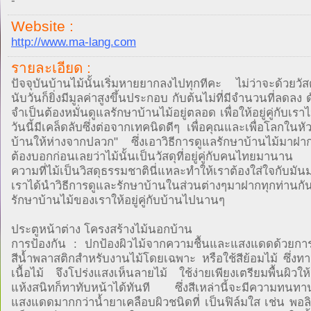
-
Website :
http://www.ma-lang.com
รายละเอียด :
ปัจจุบันบ้านไม้นั้นเริ่มหายยากลงไปทุกทีคะ ไม่ว่าจะด้วยวัสดุท
นับวันก็ยิ่งมีมูลค่าสูงขึ้นประกอบ กับต้นไม่ที่มีจำนวนที่ลดลง ด
จำเป็นต้องหมั่นดูแลรักษาบ้านไม้อยู่ตลอด เพื่อให้อยู่คู่กับเ
วันนี้มีเคล็ดลับซึ่งต่อจากเทคนิดดีๆ เพื่อคุณและเพื่อโลกในหั
บ้านให้ห่างจากปลวก" ซึ่งเอาวิธีการดูแลรักษาบ้านไม้มาฝาก
ต้องบอกก่อนเลยว่าไม้นั้นเป็นวัสดุที่อยู่คู่กับคนไทยมาน
ความที่ไม้เป็นวิสดุธรรมชาตินี่แหละทำให้เราต้องใส่ใจกับมันมา
เราได้นำวิธีการดูและรักษาบ้านในส่วนต่างๆมาฝากทุกท่านกัน
รักษาบ้านไม้ของเราให้อยู่คู่กับบ้านไปนานๆ
ประตูหน้าต่าง โครงสร้างไม้นอกบ้าน
การป้องกัน : ปกป้องผิวไม้จากความชื้นและแสงแดดด้วยการ
สีน้ำพลาสติกสำหรับงานไม้โดยเฉพาะ หรือใช้สีย้อมไม้ ซึ่งทา
เนื้อไม้ จึงโปร่งแสงเห็นลายไม้ ใช้ง่ายเพียงเตรียมพื้นผิว
แห้งสนิทก็ทาทับหน้าได้ทันที ซึ่งสีเหล่านี้จะมีความทนทา
แสงแดดมากกว่าน้ำยาเคลือบผิวชนิดที่ เป็นฟิล์มใส เช่น พอลิ