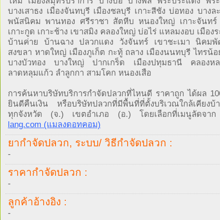
ใหม่ เมืองสมุทรปราการ บางบ่อ บางพลี พระประแดง พระส
บางเสาธง เมืองจันทบุรี เมืองชลบุรี เกาะสีชัง บ่อทอง บางละ
พนัสนิคม พานทอง ศรีราชา สัตหีบ หนองใหญ่ เกาะจันทร์
เกาะกูด เกาะช้าง เขาสมิง คลองใหญ่ บ่อไร่ แหลมงอบ เมือง
บ้านค่าย บ้านฉาง ปลวกแดง วังจันทร์ เขาชะเมา นิคมพ
สงขลา หาดใหญ่ เมืองภูเก็ต กะทู้ ถลาง เมืองนนทบุรี ไทรน้
บางบัวทอง บางใหญ่ ปากเกร็ด เมืองปทุมธานี คลองหลว
ลาดหลุมแก้ว ลำลูกกา สามโคก หนองเสือ
การค้นหาบริษัทบริการกำจัดปลวกที่ไหนดี ราคาถูก ได้ผล 1
ยินดีคืนเงิน หรือบริษัทปลวกที่มีพื้นที่ที่ตั้งบริเวณใกล้เคียง
ทุกจังหวัด (จ.) เขตอำเภอ (อ.) โดยเลือกที่เมนูลัดจ
lang.com (แมลงดอทคอม)
ยากำจัดปลวก, ระบบ/ วิธีกำจัดปลวก :
-
ราคากำจัดปลวก :
-
ลูกค้าอ้างอิง :
-