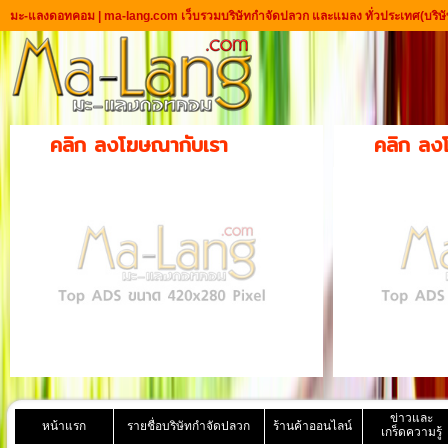
มะ-แลงดอทคอม | ma-lang.com เว็บรวมบริษัทกำจัดปลวก และแมลง ทั่วประเทศ
(บริษ
คลิก ลงโฆษณากับเรา
คลิก ลง
ข่าวและ
หน้าแรก
รายชื่อบริษัทกำจัดปลวก
ร้านค้าออนไลน์
เกร็ดความรู้