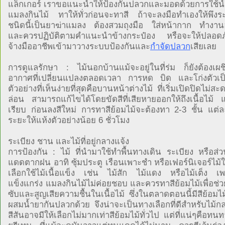
แล็กเกอร์ เราขอแนะนำให้ป้องกันปลวกและมอดด้วยการใช้น้
แมลงกินไม้ ทาให้ทั่วก่อนจะทาสี ถ้าจะลงมือทำเองให้พึงระว
ชนิดนี้เป็นยาฆ่าแมลง ต้องสวมถุงมือ ใส่หน้ากาก ทำงานอ
และควรปฏิบัติตามคำแนะนำข้างกระป๋อง หรือจะให้ปลอดภัยท
จ้างมืออาชีพเข้ามาวางระบบป้องกันและ
กำจัดปลวก
เสียเลย
การดูแลรักษา : ไม้นอกบ้านแม้จะอยู่ในที่ร่ม ก็ยังต้องเผ
อากาศที่เปลี่ยนแปลงตลอดเวลา การหด บิด และโก่งตัวเป็น
ตัวอย่างที่เห็นง่ายที่สุดคือบานหน้าต่างไม้ ที่เริ่มเปิดปิดไม่ส
ล่อน สามารถแก้ไขได้โดยขัดสีที่เสียหายออกให้ถึงเนื้อไม้ 
เรียบ ก่อนลงสีใหม่ การทาสีย้อมไม้จะต้องทา 2-3 ชั้น แต่ละ
ระยะให้แห้งตัวอย่างน้อย 6 ชั่วโมง
ระเบียง ชาน และไม้ที่อยู่กลางแจ้ง
การป้องกัน : ไม้ ที่นำมาใช้ทำพื้นทางเดิน ระเบียง หรือส่ว
แดดตากฝน อาทิ ซุ้มประตู เรือนเพาะชำ หรือเฟอร์นิเจอร์ไม
เลือกใช้ไม้เนื้อแข็ง เช่น ไม้สัก ไม้แดง หรือไม้เต็ง เ
แข็งแกร่ง แมลงกินไม้ไม่ค่อยชอบ และควรทาสีย้อมไม้เพื่อช่
ซับและสูญเสียความชื้นในเนื้อไม้ ซึ่งในตลาดตอนนี้มีสีย้อมไม
ผสมน้ำยากันปลวกด้วย จึงน่าจะเป็นทางเลือกที่ดีสำหรับไม้ก
สีสันอาจมีให้เลือกไม่มากเท่าสีย้อมไม้ทั่วไป แต่ที่แน่ๆคือทน