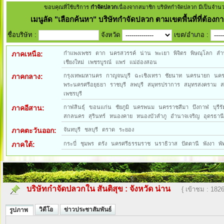
ขอบคุณที่ใช้บริการ
กำจัดปลวก
เนื่องจากสมาชิก บริษัทกำจัดปลวก มีเป็นจำน
เมนูลัด
"เลือกค้นหา" บริษัทกำจัดปลวก ตามเขตพื้นที่ที่ต้องกา
ชื่อบริษัท :
จังหวัด
เขต/อำเภอ :
ภาคเหนือ:
กำแพงเพชร
ตาก
นครสวรรค์
น่าน
พะเยา
พิจิตร
พิษณุโลก
ลำ
เชียงใหม่
เพชรบูรณ์
แพร่
แม่ฮ่องสอน
ภาคกลาง:
กรุงเทพมหานคร
กาญจนบุรี
ฉะเชิงเทรา
ชัยนาท
นครนายก
นค
พระนครศรีอยุธยา
ราชบุรี
ลพบุรี
สมุทรปราการ
สมุทรสงคราม
ส
เพชรบุรี
ภาคอีสาน:
กาฬสินธุ์
ขอนแก่น
ชัยภูมิ
นครพนม
นครราชสีมา
บึงกาฬ
บุรีรั
สกลนคร
สุรินทร์
หนองคาย
หนองบัวลำภู
อำนาจเจริญ
อุดรธาน
ภาคตะวันออก:
จันทบุรี
ชลบุรี
ตราด
ระยอง
ภาคใต้:
กระบี่
ชุมพร
ตรัง
นครศรีธรรมราช
นราธิวาส
ปัตตานี
พังงา
พั
บริษัทกำจัดปลวกใน สันติสุข
:
จังหวัด น่าน
{ เข้าชม : 1826
วิดีโอ
ข่าวประชาสัมพันธ์
รูปภาพ