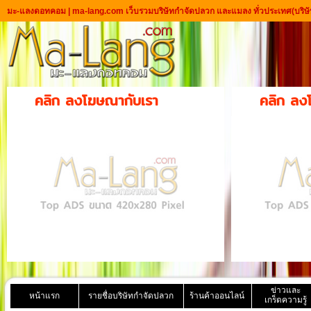
มะ-แลงดอทคอม | ma-lang.com เว็บรวมบริษัทกำจัดปลวก และแมลง ทั่วประเทศ
(บริษ
คลิก ลงโฆษณากับเรา
คลิก ลง
ข่าวและ
หน้าแรก
รายชื่อบริษัทกำจัดปลวก
ร้านค้าออนไลน์
เกร็ดความรู้