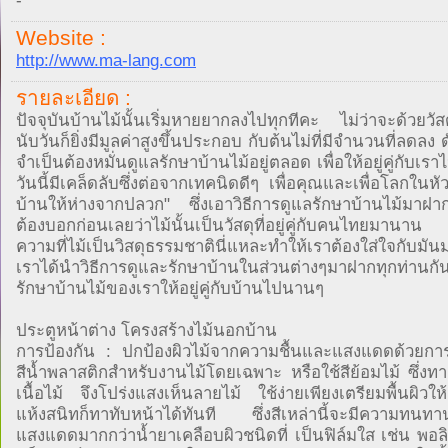
-
Website :
http://www.ma-lang.com
รายละเอียด :
ปัจจุบันบ้านไม้นั้นเริ่มหายยากลงไปทุกทีคะ ไม่ว่าจะด้วยวัสดุท
นับวันก็ยิ่งมีมูลค่าสูงขึ้นประกอบ กับต้นไม่ที่มีจำนวนที่ลดลง ด
จำเป็นต้องหมั่นดูแลรักษาบ้านไม้อยู่ตลอด เพื่อให้อยู่คู่กับเ
วันนี้มีเคล็ดลับซึ่งต่อจากเทคนิดดีๆ เพื่อคุณและเพื่อโลกในหั
บ้านให้ห่างจากปลวก" ซึ่งเอาวิธีการดูแลรักษาบ้านไม้มาฝาก
ต้องบอกก่อนเลยว่าไม้นั้นเป็นวัสดุที่อยู่คู่กับคนไทยมาน
ความที่ไม้เป็นวิสดุธรรมชาตินี่แหละทำให้เราต้องใส่ใจกับมันมา
เราได้นำวิธีการดูและรักษาบ้านในส่วนต่างๆมาฝากทุกท่านกัน
รักษาบ้านไม้ของเราให้อยู่คู่กับบ้านไปนานๆ
ประตูหน้าต่าง โครงสร้างไม้นอกบ้าน
การป้องกัน : ปกป้องผิวไม้จากความชื้นและแสงแดดด้วยการ
สีน้ำพลาสติกสำหรับงานไม้โดยเฉพาะ หรือใช้สีย้อมไม้ ซึ่งทา
เนื้อไม้ จึงโปร่งแสงเห็นลายไม้ ใช้ง่ายเพียงเตรียมพื้นผิว
แห้งสนิทก็ทาทับหน้าได้ทันที ซึ่งสีเหล่านี้จะมีความทนทา
แสงแดดมากกว่าน้ำยาเคลือบผิวชนิดที่ เป็นฟิล์มใส เช่น พอลิ