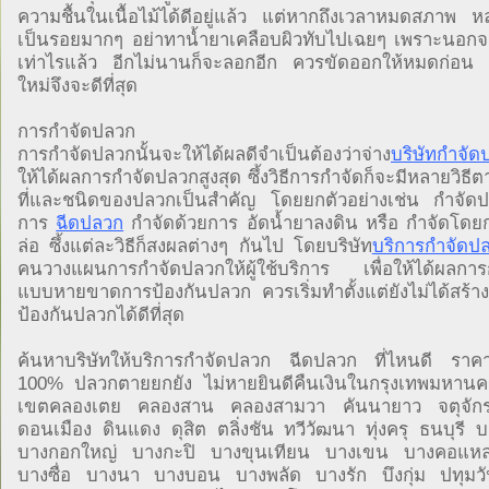
ความชื้นในเนื้อไม้ได้ดีอยู่แล้ว แต่หากถึงเวลาหมดสภาพ หล
เป็นรอยมากๆ อย่าทาน้ำยาเคลือบผิวทับไปเฉยๆ เพราะนอกจา
เท่าไรแล้ว อีกไม่นานก็จะลอกอีก ควรขัดออกให้หมดก่อน 
ใหม่จึงจะดีที่สุด
การกำจัดปลวก
การกำจัดปลวกนั้นจะให้ได้ผลดีจำเป็นต้องว่าจ่าง
บริษัทกำจัด
ให้ได้ผลการกำจัดปลวกสูงสุด ซึ้งวิธีการกำจัดก็จะมีหลายวิธ
ที่และชนิดของปลวกเป็นสำคัญ โดยยกตัวอย่างเช่น กำจัดปล
การ
ฉีดปลวก
กำจัดด้วยการ อัดน้ำยาลงดิน หรือ กำจัดโดยกา
ล่อ ซึ้งแต่ละวิธีก็สงผลต่างๆ กันไป โดยบริษัท
บริการกำจัดป
คนวางแผนการกำจัดปลวกให้ผู้ใช้บริการ เพื่อให้ได้ผลกา
แบบหายขาดการป้องกันปลวก ควรเริ่มทำตั้งแต่ยังไม่ได้สร้าง
ป้องกันปลวกได้ดีที่สุด
ค้นหาบริษัทให้บริการกำจัดปลวก ฉีดปลวก ที่ไหนดี ราค
100% ปลวกตายยกยัง ไม่หายยินดีคืนเงินในกรุงเทพมหานค
เขตคลองเตย คลองสาน คลองสามวา คันนายาว จตุจัก
ดอนเมือง ดินแดง ดุสิต ตลิ่งชัน ทวีวัฒนา ทุ่งครุ ธนบุรี 
บางกอกใหญ่ บางกะปิ บางขุนเทียน บางเขน บางคอแ
บางซื่อ บางนา บางบอน บางพลัด บางรัก บึงกุ่ม ปทุมว