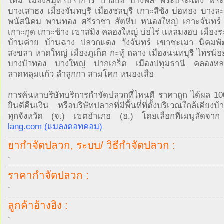
ใหม่ เมืองสมุทรปราการ บางบ่อ บางพลี พระประแดง พระส
บางเสาธง เมืองจันทบุรี เมืองชลบุรี เกาะสีชัง บ่อทอง บางละ
พนัสนิคม พานทอง ศรีราชา สัตหีบ หนองใหญ่ เกาะจันทร์
เกาะกูด เกาะช้าง เขาสมิง คลองใหญ่ บ่อไร่ แหลมงอบ เมือง
บ้านค่าย บ้านฉาง ปลวกแดง วังจันทร์ เขาชะเมา นิคมพ
สงขลา หาดใหญ่ เมืองภูเก็ต กะทู้ ถลาง เมืองนนทบุรี ไทรน้
บางบัวทอง บางใหญ่ ปากเกร็ด เมืองปทุมธานี คลองหลว
ลาดหลุมแก้ว ลำลูกกา สามโคก หนองเสือ
การค้นหาบริษัทบริการกำจัดปลวกที่ไหนดี ราคาถูก ได้ผล 1
ยินดีคืนเงิน หรือบริษัทปลวกที่มีพื้นที่ที่ตั้งบริเวณใกล้เคียง
ทุกจังหวัด (จ.) เขตอำเภอ (อ.) โดยเลือกที่เมนูลัดจ
lang.com (แมลงดอทคอม)
ยากำจัดปลวก, ระบบ/ วิธีกำจัดปลวก :
-
ราคากำจัดปลวก :
-
ลูกค้าอ้างอิง :
-