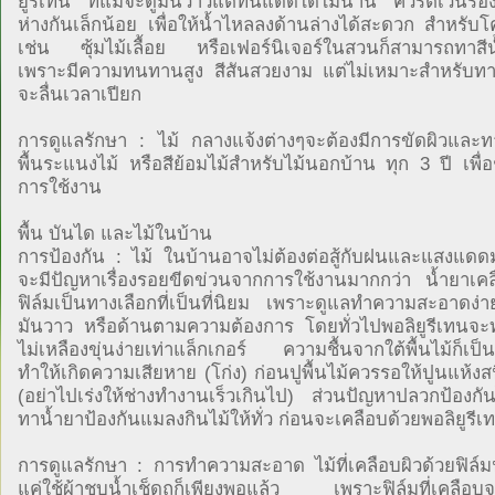
ยูรีเทน ที่แม้จะดูมันวาวแต่ทนแดดได้ไม่นาน ควรตีเว้นร่อง
ห่างกันเล็กน้อย เพื่อให้น้ำไหลลงด้านล่างได้สะดวก สำหรับโ
เช่น ซุ้มไม้เลื้อย หรือเฟอร์นิเจอร์ในสวนก็สามารถทาสีน้
เพราะมีความทนทานสูง สีสันสวยงาม แต่ไม่เหมาะสำหรับทา
จะลื่นเวลาเปียก
การดูแลรักษา : ไม้ กลางแจ้งต่างๆจะต้องมีการขัดผิวและทา
พื้นระแนงไม้ หรือสีย้อมไม้สำหรับไม้นอกบ้าน ทุก 3 ปี เพื่อ
การใช้งาน
พื้น บันได และไม้ในบ้าน
การป้องกัน : ไม้ ในบ้านอาจไม่ต้องต่อสู้กับฝนและแสงแดด
จะมีปัญหาเรื่องรอยขีดข่วนจากการใช้งานมากกว่า น้ำยาเคล
ฟิล์มเป็นทางเลือกที่เป็นที่นิยม เพราะดูแลทำความสะอาดง่
มันวาว หรือด้านตามความต้องการ โดยทั่วไปพอลิยูรีเทนจ
ไม่เหลืองขุ่นง่ายเท่าแล็กเกอร์ ความชื้นจากใต้พื้นไม้ก็เป็นอ
ทำให้เกิดความเสียหาย (โก่ง) ก่อนปูพื้นไม้ควรรอให้ปูนแห้งส
(อย่าไปเร่งให้ช่างทำงานเร็วเกินไป) ส่วนปัญหาปลวกป้องกัน
ทาน้ำยาป้องกันแมลงกินไม้ให้ทั่ว ก่อนจะเคลือบด้วยพอลิยูรีเ
การดูแลรักษา : การทำความสะอาด ไม้ที่เคลือบผิวด้วยฟิล์มน
แค่ใช้ผ้าชุบน้ำเช็ดถูก็เพียงพอแล้ว เพราะฟิล์มที่เคลือบจ