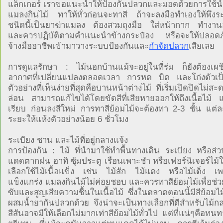
แล็กเกอร์ เราขอแนะนำให้ป้องกันปลวกและมอดด้วยการใช้น้
แมลงกินไม้ ทาให้ทั่วก่อนจะทาสี ถ้าจะลงมือทำเองให้พึงระว
ชนิดนี้เป็นยาฆ่าแมลง ต้องสวมถุงมือ ใส่หน้ากาก ทำงานอ
และควรปฏิบัติตามคำแนะนำข้างกระป๋อง หรือจะให้ปลอดภัยท
จ้างมืออาชีพเข้ามาวางระบบป้องกันและ
กำจัดปลวก
เสียเลย
การดูแลรักษา : ไม้นอกบ้านแม้จะอยู่ในที่ร่ม ก็ยังต้องเผ
อากาศที่เปลี่ยนแปลงตลอดเวลา การหด บิด และโก่งตัวเป็น
ตัวอย่างที่เห็นง่ายที่สุดคือบานหน้าต่างไม้ ที่เริ่มเปิดปิดไม่ส
ล่อน สามารถแก้ไขได้โดยขัดสีที่เสียหายออกให้ถึงเนื้อไม้ 
เรียบ ก่อนลงสีใหม่ การทาสีย้อมไม้จะต้องทา 2-3 ชั้น แต่ละ
ระยะให้แห้งตัวอย่างน้อย 6 ชั่วโมง
ระเบียง ชาน และไม้ที่อยู่กลางแจ้ง
การป้องกัน : ไม้ ที่นำมาใช้ทำพื้นทางเดิน ระเบียง หรือส่ว
แดดตากฝน อาทิ ซุ้มประตู เรือนเพาะชำ หรือเฟอร์นิเจอร์ไม
เลือกใช้ไม้เนื้อแข็ง เช่น ไม้สัก ไม้แดง หรือไม้เต็ง เ
แข็งแกร่ง แมลงกินไม้ไม่ค่อยชอบ และควรทาสีย้อมไม้เพื่อช่
ซับและสูญเสียความชื้นในเนื้อไม้ ซึ่งในตลาดตอนนี้มีสีย้อมไม
ผสมน้ำยากันปลวกด้วย จึงน่าจะเป็นทางเลือกที่ดีสำหรับไม้ก
สีสันอาจมีให้เลือกไม่มากเท่าสีย้อมไม้ทั่วไป แต่ที่แน่ๆคือทน