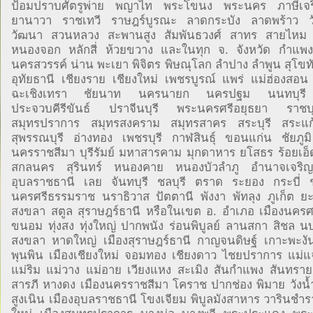
ป้อมปราบศัตรูพ่าย พญาไท พระโขนง พระนคร ภาษีเจริ
ยานาวา ราชเทวี ราษฎร์บูรณะ ลาดกระบัง ลาดพร้าว ว
วัฒนา สวนหลวง สะพานสูง สัมพันธวงศ์ สาทร สายไห
หนองจอก หลักสี่ ห้วยขวาง และในทุก จ. จังหวัด กำแพ
นครสวรรค์ น่าน พะเยา พิจิตร พิษณุโลก ลำปาง ลำพูน สุโขทั
อุทัยธานี เชียงราย เชียงใหม่ เพชรบูรณ์ แพร่ แม่ฮ่องสอน
ฉะเชิงเทรา ชัยนาท นครนายก นครปฐม นนทบุรี 
ประจวบคีรีขันธ์ ปราจีนบุรี พระนครศรีอยุธยา ราชบุ
สมุทรปราการ สมุทรสงคราม สมุทรสาคร สระบุรี สระแก้ว
สุพรรณบุรี อ่างทอง เพชรบุรี กาฬสินธุ์ ขอนแก่น ชัยภ
นครราชสีมา บุรีรัมย์ มหาสารคาม มุกดาหาร ยโสธร ร้อยเอ็
สกลนคร สุรินทร์ หนองคาย หนองบัวลำภู อำนาจเจริญ
อุบลราชธานี เลย จันทบุรี ชลบุรี ตราด ระยอง กระบี่ 
นครศรีธรรมราช นราธิวาส ปัตตานี พังงา พัทลุง ภูเก็ต 
สงขลา สตูล สุราษฎร์ธานี หรือในเขต อ. อำเภอ เมืองนคร
ขนอม ทุ่งสง ทุ่งใหญ่ ปากพนัง ร่อนพิบูลย์ ลานสกา สิชล นบ
สงขลา หาดใหญ่ เมืองสุราษฎร์ธานี กาญจนดิษฐ์ เกาะพะงั
พุนพิน เมืองเชียงใหม่ จอมทอง เชียงดาว ไชยปราการ แม่แ
แม่ริม แม่วาง แม่อาย เวียงแหง สะเมิง สันกำแพง สันทราย
สารภี หางดง เมืองนครราชสีมา โคราช ปากช่อง พิมาย วังน้ำเ
สูงเนิน เมืองอุบลราชธานี โขงเจียม พิบูลมังสาหาร วารินชำร