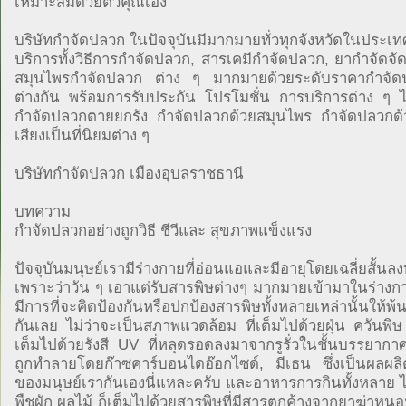
เหมาะสมด้วยตัวคุณเอง
บริษัทกำจัดปลวก ในปัจจุบันมีมากมายทั่วทุกจังหวัดในประเทศ
บริการทั้งวิธีการกำจัดปลวก, สารเคมีกำจัดปลวก, ยากำจัดจั
สมุนไพรกำจัดปลวก ต่าง ๆ มากมายด้วยระดับราคากำจัดป
ต่างกัน พร้อมการรับประกัน โปรโมชั่น การบริการต่าง ๆ ไม
กำจัดปลวกตายยกรัง กำจัดปลวกด้วยสมุนไพร กำจัดปลวกด้วยย
เสียงเป็นที่นิยมต่าง ๆ
บริษัทกำจัดปลวก เมืองอุบลราชธานี
บทความ
กำจัดปลวกอย่างถูกวิธี ชีวีและ สุขภาพแข็งแรง
ปัจจุบันมนุษย์เรามีร่างกายที่อ่อนแอและมีอายุโดยเฉลี่ยสั้นลง
เพราะว่าวัน ๆ เอาแต่รับสารพิษต่างๆ มากมายเข้ามาในร่างกา
มีการที่จะคิดป้องกันหรือปกป้องสารพิษทั้งหลายเหล่านั้นให้พ้
กันเลย ไม่ว่าจะเป็นสภาพแวดล้อม ที่เต็มไปด้วยฝุ่น ควันพิ
เต็มไปด้วยรังสี UV ที่หลุดรอดลงมาจากรูรั่วในชั้นบรรยากาศ
ถูกทำลายโดยก๊าซคาร์บอนไดอ๊อกไซด์, มีเธน ซึ่งเป็นผลผลิ
ของมนุษย์เรากันเองนี่แหละครับ และอาหารการกินทั้งหลาย ไม
พืชผัก ผลไม้ ก็เต็มไปด้วยสารพิษที่มีสารตกค้างจากยาฆ่าหน