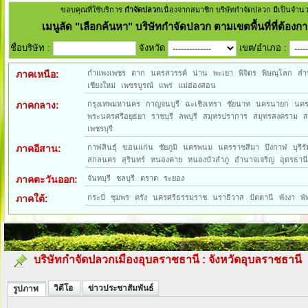
ขอบคุณที่ใช้บริการ
กำจัดปลวก
เนื่องจากสมาชิก บริษัทกำจัดปลวก มีเป็นจำน
เมนูลัด
"เลือกค้นหา" บริษัทกำจัดปลวก ตามเขตพื้นที่ที่ต้องกา
ชื่อบริษัท :
จังหวัด
เขต/อำเภอ :
ภาคเหนือ:
กำแพงเพชร
ตาก
นครสวรรค์
น่าน
พะเยา
พิจิตร
พิษณุโลก
ลำ
เชียงใหม่
เพชรบูรณ์
แพร่
แม่ฮ่องสอน
ภาคกลาง:
กรุงเทพมหานคร
กาญจนบุรี
ฉะเชิงเทรา
ชัยนาท
นครนายก
นค
พระนครศรีอยุธยา
ราชบุรี
ลพบุรี
สมุทรปราการ
สมุทรสงคราม
ส
เพชรบุรี
ภาคอีสาน:
กาฬสินธุ์
ขอนแก่น
ชัยภูมิ
นครพนม
นครราชสีมา
บึงกาฬ
บุรีรั
สกลนคร
สุรินทร์
หนองคาย
หนองบัวลำภู
อำนาจเจริญ
อุดรธาน
ภาคตะวันออก:
จันทบุรี
ชลบุรี
ตราด
ระยอง
ภาคใต้:
กระบี่
ชุมพร
ตรัง
นครศรีธรรมราช
นราธิวาส
ปัตตานี
พังงา
พั
บริษัทกำจัดปลวกเมืองอุบลราชธานี
:
จังหวัดอุบลราชธานี
วิดีโอ
ข่าวประชาสัมพันธ์
รูปภาพ