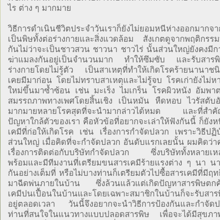
ไร ต่าง ๆ มากมาย
วิธีการดำเนินชีวิตประจำวันเราก็ยังไม่ยอมหนีห่างออกมากจาก
เป็นพิษทั้งต่อร่างกายและสิ่งแวดล้อม สังเกตดูจากพฤติกรรมที
กันไม่ว่าจะเป็นชาวสวน ชาวนา ชาวไร่ นั้นส่วนใหญ่ยังคงมีก
ฆ่าแมลงกันอยู่เป็นจำนวนมาก ทำให้ซึมซับ และรับสารพ
ร่างกายโดยไม่รู้ตัว เป็นสาเหตุที่ทำให้เกิดโรคร้ายนานาชนิด
เคยมีมาก่อน โดยไม่ทราบสาเหตุและไม่รู้จบ โรคเก่ายังไม่หา
ใหม่ขึ้นมาซ้ำซ้อน เช่น มะเร็ง ไมเกร็น โรคผิวหนัง อัมพาต
สมรรถภาพทางเพศโดยสิ้นเชิง เป็นหมัน หืดหอบ ไวรัสตับ
มากมายหลายโรคสุดที่จะนำมากล่าวได้หมด และที่สำคัญแ
ปัญหาใกล้ตัวของเรา คือหัวข้อที่อยากจะเล่าให้ฟังกันนี้ ก็ยังห
เคมีที่ก่อให้เกิดโรค เช่น เรื่องการกำจัดปลวก เพราะวิธีปฏิบ
ส่วนใหญ่ เมื่อคิดที่จะกำจัดปลวก อันดับแรกเลยนั้น ผมคิดว่า
เรื่องการติดต่อกับบริษัทกำจัดปลวก ซึ่งบริษัททั้งหลายเหล
พร้อมและมีทีมงานที่เตรียมขนสารเคมีร้ายแรงต่าง ๆ นา น
กันอย่างเต็มที่ หรือไม่บางท่านก็เตรียมตัวไปซื้อสารเคมีที่มีฤ
มาฉีดพ่นภายในบ้าน ซึ่งล้วนแล้วแต่เกิดปัญหาสารพิษตก
เคมีปนเปื้อนในบ้านและโดยเฉพาะสมาชิกในบ้านก็จะรับสารพิ
อยู่ตลอดเวลา วันนี้จึงอยากจะนำวิธีการป้องกันและกำจั
ท่านที่สนใจในแนวทางแบบปลอดสารพิษ เพื่อจะได้มีสุขภ