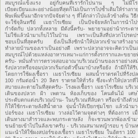
สมบูรณ์แข็งแรง อยู่กับคนที่เรารักไปนาน ๆ ไม่มีโรค
เบียดเบียนและอย่างน้อยที่สุดก็ไม่เป็นการไปซ้ำเติมให้ร่างกา
พิษเพิ่มขึ้นมาอีกจากปัจจัยต่าง ๆ ที่ได้กล่าวไปแล้วข้างต้น วิธ
จะใช้จุลินทรีย์ เมธาไรเซียม เป็นปัจจัยหลักในการนำไป
กำจัดกับ ปลวกทั้งหลาย มีดังนี้ครับ- พยายามอย่านำกระดาษห
ไม่ใช้แล้วนำมาเก็บไว้ในบ้าน เพราะเป็นสิ่งที่ปลวกโปรดป
ชอบเป็นที่สุดครับ ยังเป็นสิ่งชักนำให้ปลวกเข้ามาสร้างอ
ทำลายบ้านของเราเป็นอย่างดี เพราะปลวกอาจจะคิดว่าเป็นส
สมบูรณ์ไปด้วยแหล่งอาหารเหมาะแก่การตั้งรกรากและขยายพั
ครับ- หมั่นทำการตรวจสอบอาณาบริเวณบ้านของเราอย่างสม่
รังปลวกหรือจอมปลวกเริ่มก่อตัวขึ้นมาบ้างหรือยัง ถ้ามีก็ให้ร
โดยการใช้ผงเชื้อรา เมธาไรเซียม ผสมน้ำราดรดไปที่รังป
100 กรัมต่อน้ำ 20 ลิตร ราดรดให้ทั่วรัง ซึ่งจะทำให้ปลวกที่ได้
สบายและตายในที่สุดครับ- โรงผงเชื้อรา เมธาไรเซียม บริเว
เดินของปลวก ฝ้า เพดาน ห้องเก็บของ โคนต้นไม้ เศษไม
ประดับตกแต่งบริเวณบ้าน- ในบริเวณที่ลับตา หรือเข้าถึงตั
ก็ให้ใช้กระดาษลังสีน้ำตาล จุ่มน้ำให้เปียกชุ่มโชก แล้วนำม
ปอร์ของ เมธาไรเซียม วางล่อไว้ตามจุดต่างๆ ที่ต้องการ เ
เดินทางมาสำรวจและพบกระดาษลัง ก็จะชวนพวกพ้องเข้ามา
ขนย้ายเข้าไปในลังเขาครับ - บริเวณสนามหญ้ารอบ ๆ บ้านห
แนะนำให้ใช้ผงสปอร์ของเชื้อรา เมธาไรเซียม ในอัตรา 100 