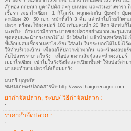
20 ลิตร กวนละลายให้เข้ากัน แล้วนำไปฉีดพ่นให้ทั่วบริเวณ
สักทอง กฤษณา ยูคาลิปตัส ตะกู ยมหอม และสวนยางพารา 
เชื้อรา เมธาไรเซียม  1 กิโลกรัม คลุกผสมกับ ปุ๋ยหมัก ปุ๋
ละเอียด 20  50 ก.ก. หมักทิ้งไว้ 3 คืน แล้วนำไปโรยไว้ตา
ปลวก หรือจะใช้ผงสปอร์ 100 กรัมผสมน้ำ 20 ลิตร ฉีดพ่นก็ได
นะครับ- ถ้าพบว่ามีการระบาดของปลวกอย่างมากและรุนแรง ก็
ขุดหลุมและนำกระบอกไม้ไผ่ ฝังใส่ลงไป แล้วนำเศษวัสดุไม้เน
ขี้เลื่อยผสมเชื้อราเมธาไรเซียมใส่ลงไปในกระบอกไม้ไผ่ฝังไว้
ให้ทั่วบริเวณบ้าน เพื่อล่อให้ปลวกเข้ามากิน และนำผงสปอร์
ลับไปแพร่ระบาดในรัง เมื่อปลวกงานสัมผัสและนำผงสปอร์ 
เมธาไรเซียม เข้าไปในรังซึ่งมืดและเปียกชื้นทำให้สปอร์สา
มาและทำลายปลวกได้เกือบยกรัง
มนตรี บุญจรัส
ชมรมเกษตรปลอดสารพิษ http://www.thaigreenagro.com
ยากำจัดปลวก, ระบบ/ วิธีกำจัดปลวก :
-
ราคากำจัดปลวก :
-