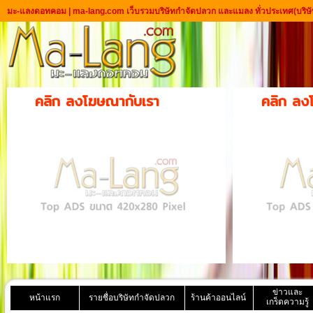
มะ-แลงดอทคอม | ma-lang.com เว็บรวมบริษัทกำจัดปลวก และแมลง ทั่วประเทศ
(บริษ
คลิก ลงโฆษณากับเรา
คลิก ลง
ข่าวและ
หน้าแรก
รายชื่อบริษัทกำจัดปลวก
ร้านค้าออนไลน์
เกร็ดความรู้